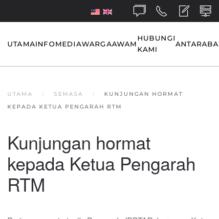
Skip to main content
HUBUNGI
UTAMA
INFO
MEDIA
WARGA
AWAM
ANTARAB
KAMI
UTAMA
SEMASA
KUNJUNGAN HORMAT
KEPADA KETUA PENGARAH RTM
Kunjungan hormat
kepada Ketua Pengarah
RTM