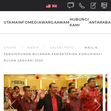
Skip to main content
HUBUNGI
UTAMA
INFO
MEDIA
WARGA
AWAM
ANTARAB
KAMI
UTAMA
MEDIA
GALERI FOTO
MAJLIS
PERHIMPUNAN BULANAN KEMENTERIAN KOMUNIKASI
BULAN JANUARI 2025