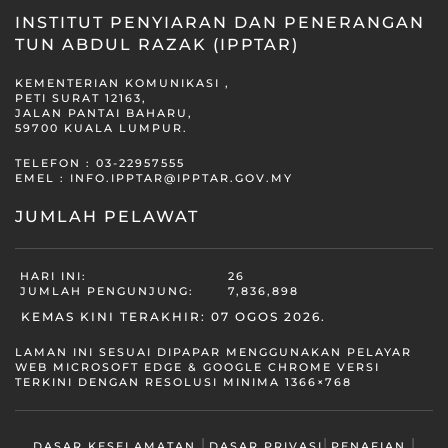
INSTITUT PENYIARAN DAN PENERANGAN
TUN ABDUL RAZAK (IPPTAR)
KEMENTERIAN KOMUNIKASI ,
PETI SURAT 12163,
JALAN PANTAI BAHARU,
59700 KUALA LUMPUR.
TELEFON : 03-22957555
EMEL :
INFO.IPPTAR@IPPTAR.GOV.MY
JUMLAH PELAWAT
HARI INI:
26
JUMLAH PENGUNJUNG:
7,836,898
KEMAS KINI TERAKHIR: 07 OGOS 2026.
LAMAN INI SESUAI DIPAPAR MENGGUNAKAN PELAYAR
WEB MICROSOFT EDGE & GOOGLE CHROME VERSI
TERKINI DENGAN RESOLUSI MINIMA 1366×768
|
|
|
DASAR KESELAMATAN
DASAR PRIVASI
PENAFIAN