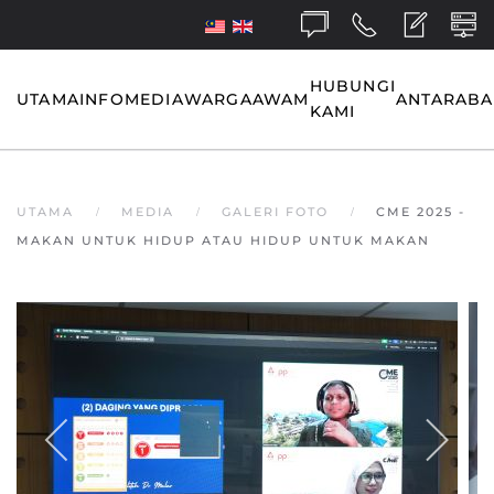
Skip to main content
HUBUNGI
UTAMA
INFO
MEDIA
WARGA
AWAM
ANTARAB
KAMI
UTAMA
MEDIA
GALERI FOTO
CME 2025 -
MAKAN UNTUK HIDUP ATAU HIDUP UNTUK MAKAN